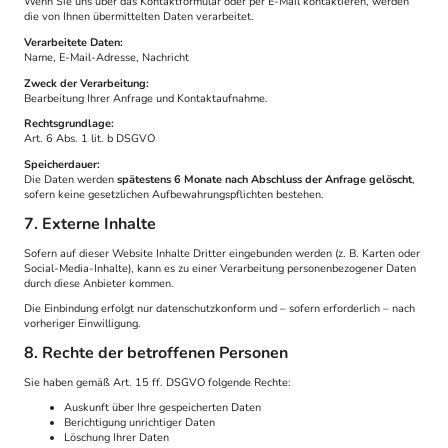
Wenn Sie uns über das Kontaktformular oder per E-Mail kontaktieren, werden
die von Ihnen übermittelten Daten verarbeitet.
Verarbeitete Daten:
Name, E-Mail-Adresse, Nachricht
Zweck der Verarbeitung:
Bearbeitung Ihrer Anfrage und Kontaktaufnahme.
Rechtsgrundlage:
Art. 6 Abs. 1 lit. b DSGVO
Speicherdauer:
Die Daten werden
spätestens 6 Monate nach Abschluss der Anfrage gelöscht
,
sofern keine gesetzlichen Aufbewahrungspflichten bestehen.
7. Externe Inhalte
Sofern auf dieser Website Inhalte Dritter eingebunden werden (z. B. Karten oder
Social-Media-Inhalte), kann es zu einer Verarbeitung personenbezogener Daten
durch diese Anbieter kommen.
Die Einbindung erfolgt nur datenschutzkonform und – sofern erforderlich – nach
vorheriger Einwilligung.
8. Rechte der betroffenen Personen
Sie haben gemäß Art. 15 ff. DSGVO folgende Rechte:
Auskunft über Ihre gespeicherten Daten
Berichtigung unrichtiger Daten
Löschung Ihrer Daten